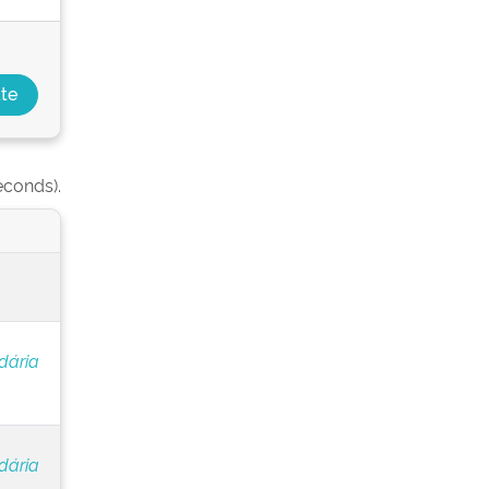
econds).
dária
dária