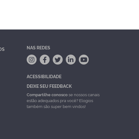
NAS REDES
OS
ACESSIBILIDADE
DEIXE SEU FEEDBACK
Compartilhe conosco
se nossos canais
estão adequados pra você? Elogios
também são super bem vindos!