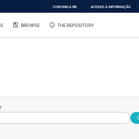
COMUNICA BR
ACESSO À INFORMAÇÃO
IR
PARA
ES
BROWSE
THE REPOSITORY
O
CONTEÚDO
r