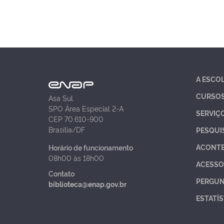
A ESCO
CURSO
Asa Sul
SPO Área Especial 2-A
SERVIÇ
CEP 70.610-900
Brasília/DF
PESQUI
ACONT
Horário de funcionamento
08h00 às 18h00
ACESSO
Contato
PERGUN
biblioteca@enap.gov.br
ESTATÍS