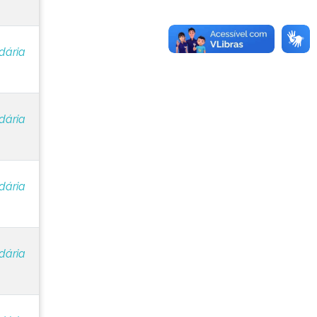
dária
dária
dária
dária