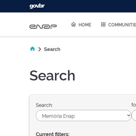
Skip navigation
HOME
COMMUNITI
Search
Search
fo
Search:
Current filters: