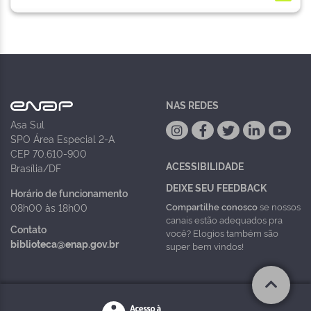
NAS REDES
Asa Sul
SPO Área Especial 2-A
CEP 70.610-900
ACESSIBILIDADE
Brasília/DF
DEIXE SEU FEEDBACK
Horário de funcionamento
Compartilhe conosco
se nossos
08h00 às 18h00
canais estão adequados pra
Contato
você? Elogios também são
biblioteca@enap.gov.br
super bem vindos!