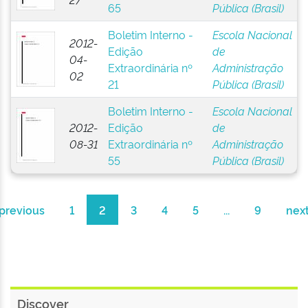
65
Pública (Brasil)
Boletim Interno -
Escola Nacional
2012-
Edição
de
04-
Extraordinária nº
Administração
02
21
Pública (Brasil)
Boletim Interno -
Escola Nacional
2012-
Edição
de
08-31
Extraordinária nº
Administração
55
Pública (Brasil)
previous
1
2
3
4
5
...
9
nex
Discover