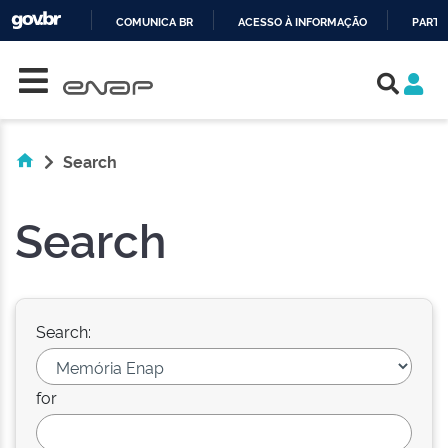
COMUNICA BR
ACESSO À INFORMAÇÃO
PARTI
Skip navigation
IR
PARA
O
CONTEÚDO
Search
Search
Search:
for