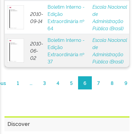
Boletim Interno -
Escola Nacional
2010-
Edição
de
09-14
Extraordinária nº
Administração
64
Pública (Brasil)
Boletim Interno -
Escola Nacional
2010-
Edição
de
06-
Extraordinária nº
Administração
02
37
Pública (Brasil)
ous
1
...
3
4
5
6
7
8
9
Discover