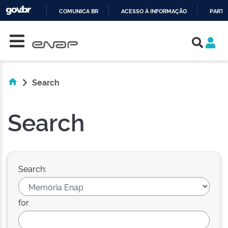
COMUNICA BR
ACESSO À INFORMAÇÃO
PARTI
Skip navigation
IR
PARA
O
CONTEÚDO
Search
Search
Search:
for