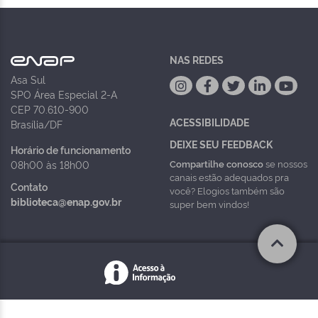
NAS REDES
Asa Sul
SPO Área Especial 2-A
CEP 70.610-900
ACESSIBILIDADE
Brasília/DF
DEIXE SEU FEEDBACK
Horário de funcionamento
Compartilhe conosco
se nossos
08h00 às 18h00
canais estão adequados pra
Contato
você? Elogios também são
biblioteca@enap.gov.br
super bem vindos!