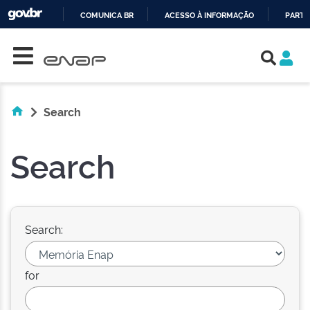
COMUNICA BR
ACESSO À INFORMAÇÃO
PARTI
Skip navigation
IR
PARA
O
CONTEÚDO
Search
Search
Search:
for