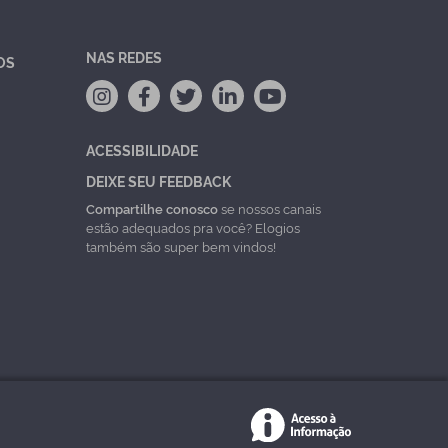
NAS REDES
OS
ACESSIBILIDADE
DEIXE SEU FEEDBACK
Compartilhe conosco
se nossos canais
estão adequados pra você? Elogios
também são super bem vindos!