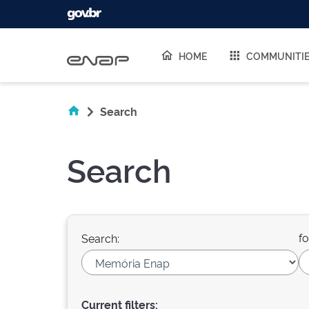
Skip navigation
HOME
COMMUNITI
Search
Search
fo
Search:
Current filters: