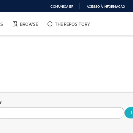
COMUNICA BR
ACESSO À INFORMAÇÃO
IR
PARA
ES
BROWSE
THE REPOSITORY
O
CONTEÚDO
r