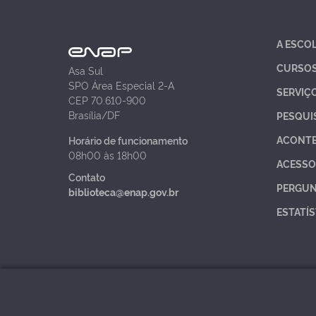
A ESCO
CURSO
Asa Sul
SPO Área Especial 2-A
SERVIÇ
CEP 70.610-900
Brasília/DF
PESQUI
ACONT
Horário de funcionamento
08h00 às 18h00
ACESSO
Contato
PERGUN
biblioteca@enap.gov.br
ESTATÍS