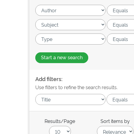
Start a new search
Add filters:
Use filters to refine the search results.
Results/Page
Sort items by