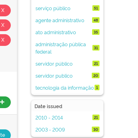
serviço público
51
agente administrativo
48
ato administrativo
35
administração pública
31
federal
servidor público
21
servidor publico
20
tecnologia da informação
1
Date issued
2010 - 2014
21
2003 - 2009
30