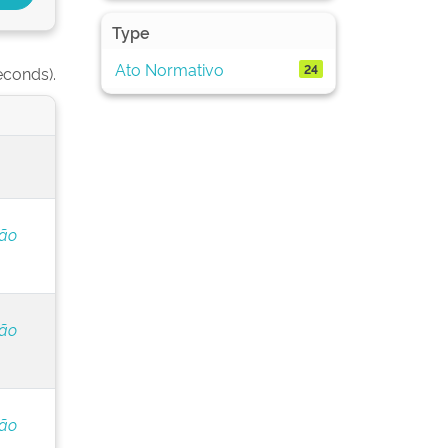
Type
Ato Normativo
24
econds).
ção
ção
ção