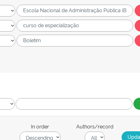
In order
Authors/record