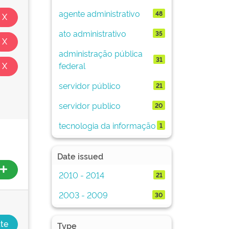
agente administrativo
48
ato administrativo
35
administração pública
31
federal
servidor público
21
servidor publico
20
tecnologia da informação
1
Date issued
2010 - 2014
21
2003 - 2009
30
Type