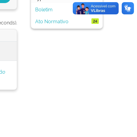
Boletim
51
Ato Normativo
24
econds).
ção