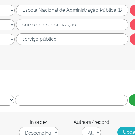
In order
Authors/record