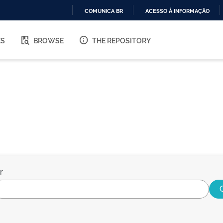
COMUNICA BR
ACESSO À INFORMAÇÃO
IR
PARA
ES
BROWSE
THE REPOSITORY
O
CONTEÚDO
r