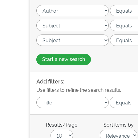
Start a new search
Add filters:
Use filters to refine the search results.
Results/Page
Sort items by