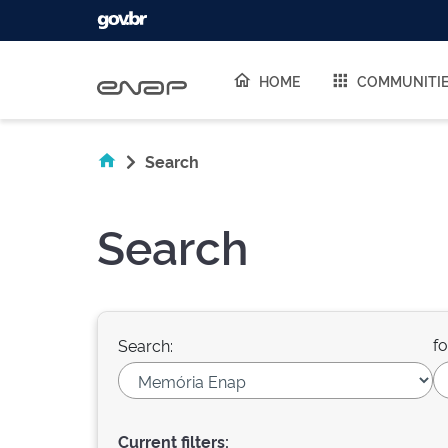
Skip navigation
HOME
COMMUNITI
Search
Search
fo
Search:
Current filters: