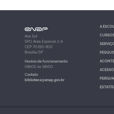
A ESCO
CURSO
Asa Sul
SPO Área Especial 2-A
SERVIÇ
CEP 70.610-900
Brasília/DF
PESQUI
ACONT
Horário de funcionamento
08h00 às 18h00
ACESSO
Contato
PERGUN
biblioteca@enap.gov.br
ESTATÍS