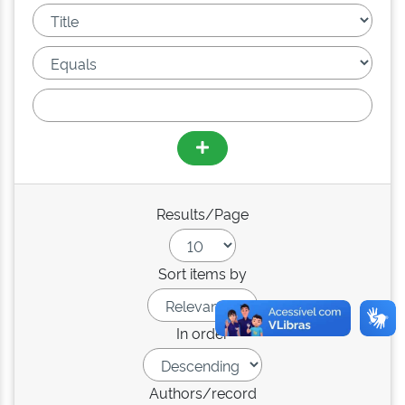
Results/Page
Sort items by
In order
Authors/record