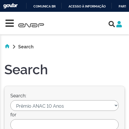
COMUNICA BR
ACESSO À INFORMAÇÃO
PARTI
Skip navigation
IR
PARA
O
CONTEÚDO
Search
Search
Search:
for