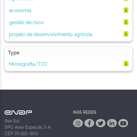
economia
1
gestão de risco
1
projeto de desenvolvimento agrícola
1
Type
Monografia/TCC
1
NAS REDES
Asa Sul
SPO Área Especial 2-A
CEP 70.610-900