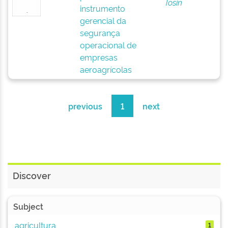
Tosin
instrumento
gerencial da
segurança
operacional de
empresas
aeroagrícolas
previous
1
next
Discover
Subject
agricultura
1