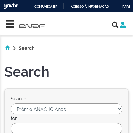
COMUNICA BR
ACESSO À INFORMAÇÃO
PARTI
Skip navigation
IR
PARA
O
CONTEÚDO
Search
Search
Search:
for