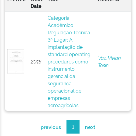
Date
Categoria
Acadêmico
Regulação Técnica
3º Lugar: A
implantação de
standard operating
Vaz, Vivian
2016
precedures como
Tosin
instrumento
gerencial da
segurança
operacional de
empresas
aeroagrícolas
previous
1
next