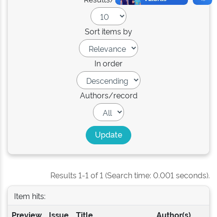
Sort items by
In order
Authors/record
Results 1-1 of 1 (Search time: 0.001 seconds).
Item hits:
Preview
Issue
Title
Author(s)