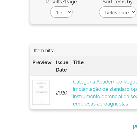
Results/Page
Sort items by
Item hits:
Preview
Issue
Title
Date
Categoria Acadêmico Regula
implantação de standard o
2016
instrumento gerencial da s
empresas aeroagrícolas
p