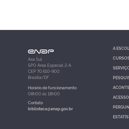
A ESCO
CURSO
Asa Sul
SPO Área Especial 2-A
SERVIÇ
CEP 70.610-900
Brasília/DF
PESQUI
ACONT
Horário de funcionamento
08h00 às 18h00
ACESSO
Contato
PERGUN
biblioteca@enap.gov.br
ESTATÍS