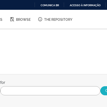
COMUNICA BR
ACESSO À INFORMAÇÃO
IR
PARA
ES
BROWSE
THE REPOSITORY
O
CONTEÚDO
for