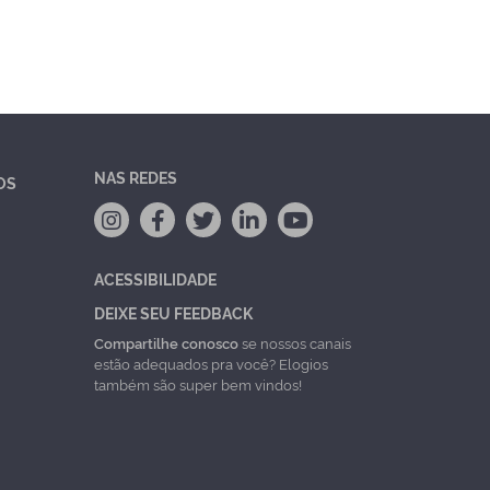
NAS REDES
OS
ACESSIBILIDADE
DEIXE SEU FEEDBACK
Compartilhe conosco
se nossos canais
estão adequados pra você? Elogios
também são super bem vindos!