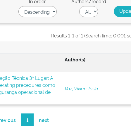
In order
Authors/record
Results 1-1 of 1 (Search time: 0.001 s
Author(s)
ção Técnica 3º Lugar: A
perating precedures como
Vaz, Vivian Tosin
egurança operacional de
revious
1
next