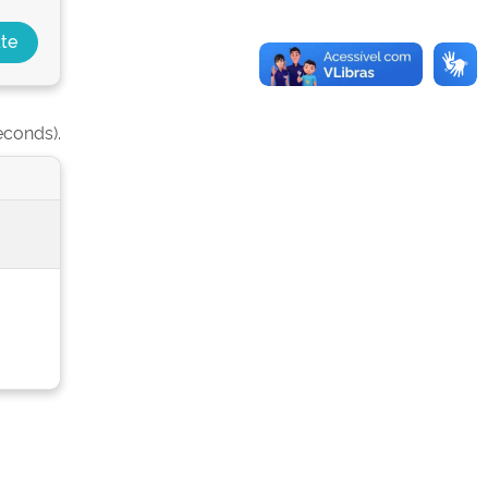
econds).