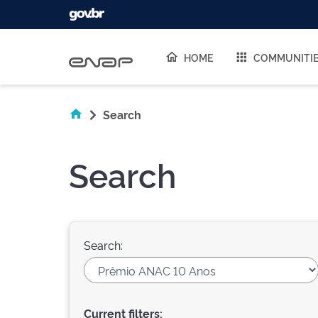
Skip navigation
HOME
COMMUNITI
Search
Search
Search:
Current filters: