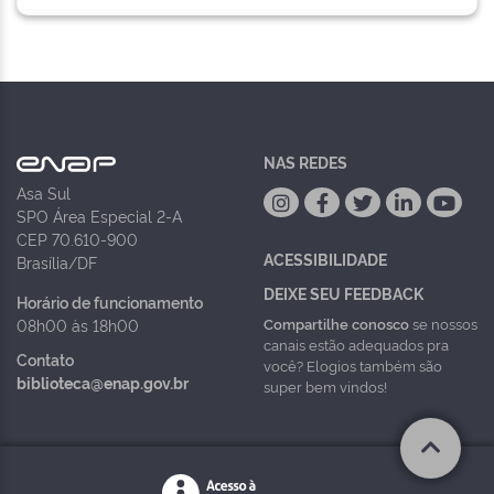
NAS REDES
Asa Sul
SPO Área Especial 2-A
CEP 70.610-900
ACESSIBILIDADE
Brasília/DF
DEIXE SEU FEEDBACK
Horário de funcionamento
Compartilhe conosco
se nossos
08h00 às 18h00
canais estão adequados pra
Contato
você? Elogios também são
biblioteca@enap.gov.br
super bem vindos!