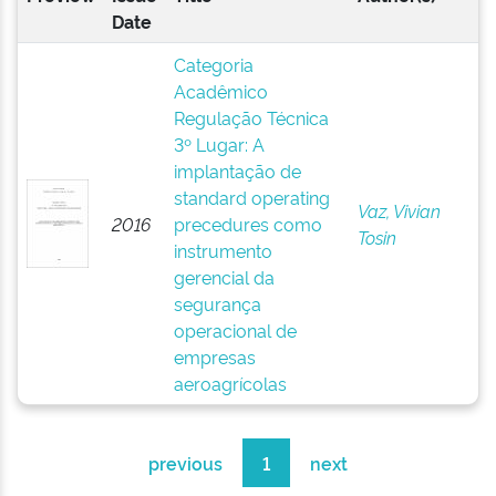
Date
Categoria
Acadêmico
Regulação Técnica
3º Lugar: A
implantação de
standard operating
Vaz, Vivian
2016
precedures como
Tosin
instrumento
gerencial da
segurança
operacional de
empresas
aeroagrícolas
previous
1
next