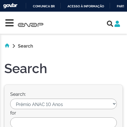
COMUNICA BR
ACESSO À INFORMAÇÃO
PARTI
Skip navigation
IR
PARA
O
CONTEÚDO
Search
Search
Search:
for