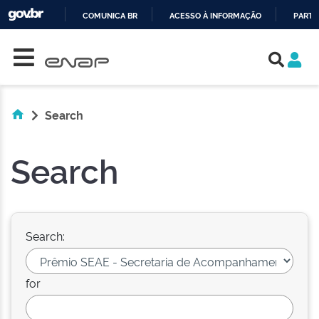
COMUNICA BR
ACESSO À INFORMAÇÃO
PARTI
Skip navigation
IR
PARA
O
CONTEÚDO
Search
Search
Search:
for