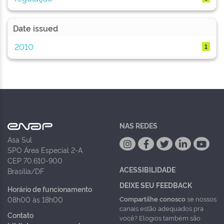
Date issued
2010
1
NAS REDES
Asa Sul
SPO Área Especial 2-A
CEP 70.610-900
ACESSIBILIDADE
Brasília/DF
DEIXE SEU FEEDBACK
Horário de funcionamento
Compartilhe conosco
se nossos
08h00 às 18h00
canais estão adequados pra
Contato
você? Elogios também são