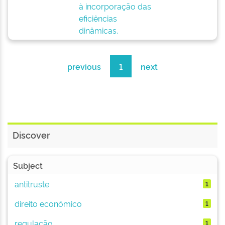
à incorporação das
eficiências
dinâmicas.
previous
1
next
Discover
Subject
antitruste
1
direito econômico
1
regulação
1