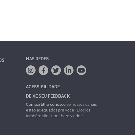
NAS REDES
OS
ACESSIBILIDADE
DEIXE SEU FEEDBACK
Compartilhe conosco
se nossos canais
estão adequados pra você? Elogios
também são super bem vindos!