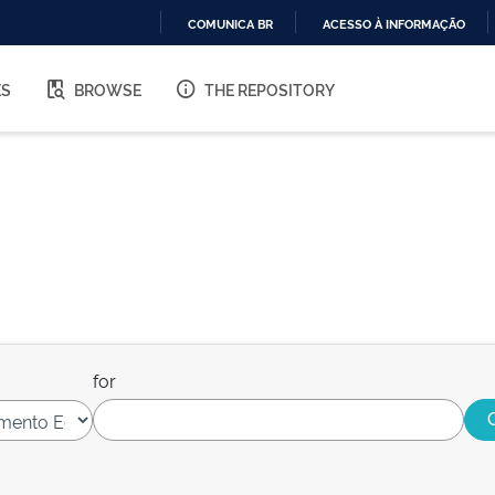
COMUNICA BR
ACESSO À INFORMAÇÃO
IR
PARA
ES
BROWSE
THE REPOSITORY
O
CONTEÚDO
for