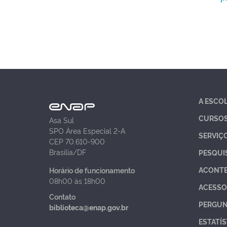
A ESCO
CURSO
Asa Sul
SPO Área Especial 2-A
SERVIÇ
CEP 70.610-900
Brasília/DF
PESQUI
ACONT
Horário de funcionamento
08h00 às 18h00
ACESSO
Contato
PERGUN
biblioteca@enap.gov.br
ESTATÍS