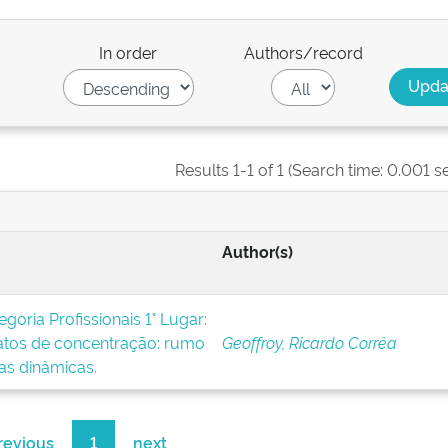
In order
Authors/record
Results 1-1 of 1 (Search time: 0.001 s
Author(s)
oria Profissionais 1° Lugar:
atos de concentração: rumo
Geoffroy, Ricardo Corrêa
as dinâmicas.
revious
1
next