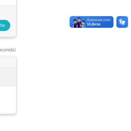
econds).