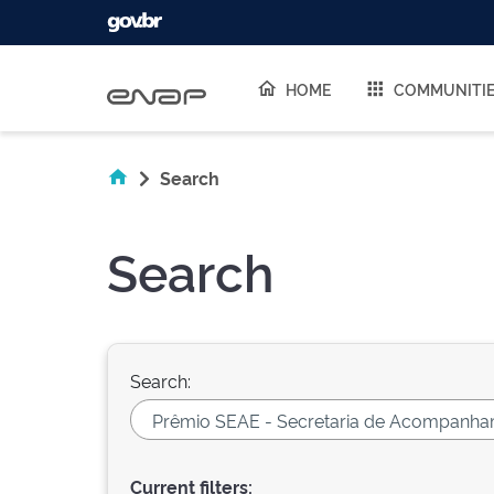
Skip navigation
HOME
COMMUNITI
Search
Search
Search:
Current filters: