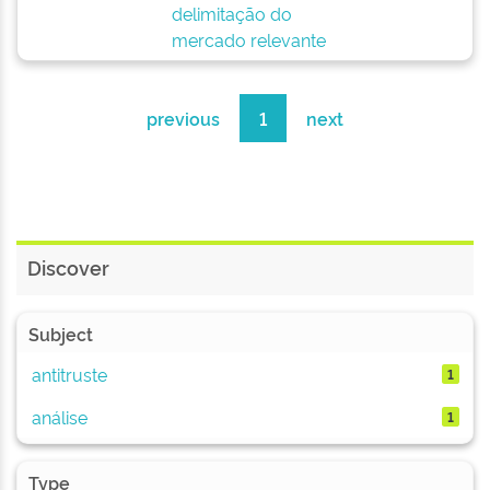
delimitação do
mercado relevante
previous
1
next
Discover
Subject
antitruste
1
análise
1
Type