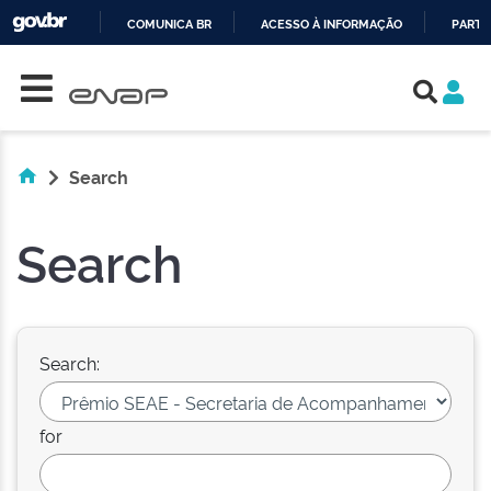
COMUNICA BR
ACESSO À INFORMAÇÃO
PARTI
Skip navigation
IR
PARA
O
CONTEÚDO
Search
Search
Search:
for