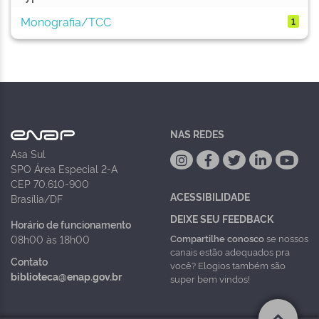
Monografia/TCC
1
NAS REDES
Asa Sul
SPO Área Especial 2-A
CEP 70.610-900
ACESSIBILIDADE
Brasília/DF
DEIXE SEU FEEDBACK
Horário de funcionamento
Compartilhe conosco
se nossos
08h00 às 18h00
canais estão adequados pra
Contato
você? Elogios também são
biblioteca@enap.gov.br
super bem vindos!