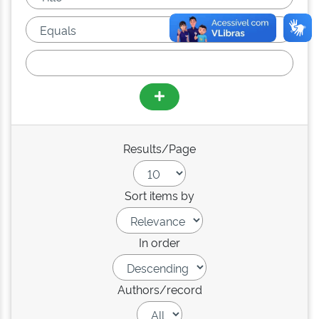
Results/Page
Sort items by
In order
Authors/record