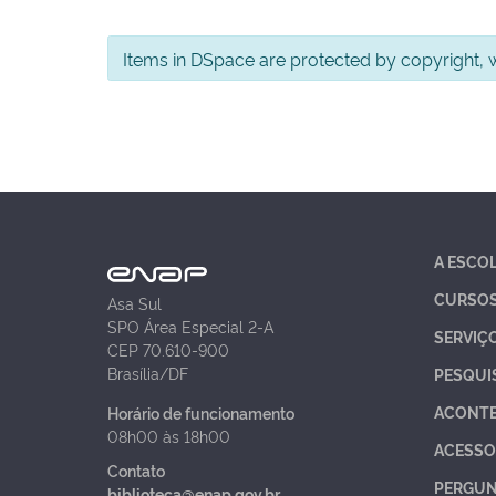
Items in DSpace are protected by copyright, wi
A ESCO
CURSO
Asa Sul
SPO Área Especial 2-A
SERVIÇ
CEP 70.610-900
Brasília/DF
PESQUI
ACONT
Horário de funcionamento
08h00 às 18h00
ACESSO
Contato
PERGUN
biblioteca@enap.gov.br