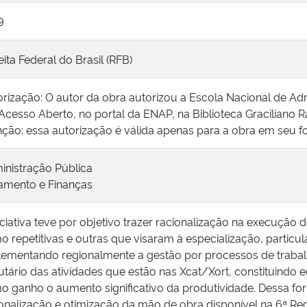
9
ita Federal do Brasil (RFB)
rização: O autor da obra autorizou a Escola Nacional de Admi
cesso Aberto, no portal da ENAP, na Biblioteca Graciliano R
ção: essa autorização é válida apenas para a obra em seu fo
inistração Pública
amento e Finanças
iciativa teve por objetivo trazer racionalização na execução
 repetitivas e outras que visaram à especialização, particul
lementando regionalmente a gestão por processos de traba
utário das atividades que estão nas Xcat/Xort, constituindo 
o ganho o aumento significativo da produtividade. Dessa f
onalização e otimização da mão de obra disponível na 6ª Regi