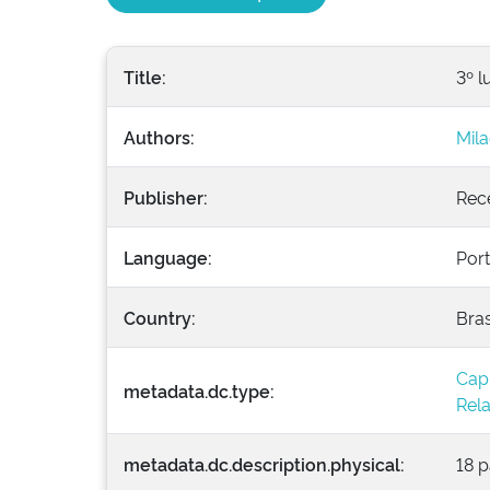
Title:
3º l
Authors:
Mila
Publisher:
Rece
Language:
Por
Country:
Bras
Capí
metadata.dc.type:
Rela
metadata.dc.description.physical:
18 