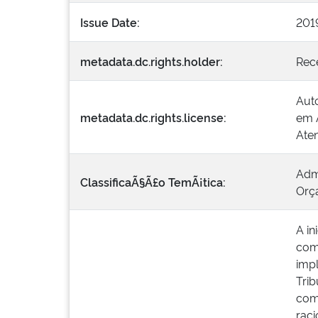
Issue Date:
201
metadata.dc.rights.holder:
Rece
Auto
metadata.dc.rights.license:
em A
Aten
Adm
ClassificaÃ§Ã£o TemÃ¡tica:
Orç
A in
como
imp
Trib
com
raci