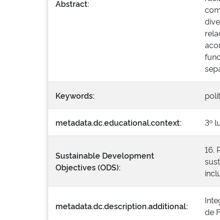
Abstract:
comp
dive
rela
aco
func
sepa
Keywords:
polí
metadata.dc.educational.context:
3º l
16. 
Sustainable Development
sust
Objectives (ODS):
incl
Inte
metadata.dc.description.additional:
de F