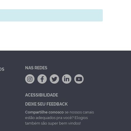
NAS REDES
OS
ACESSIBILIDADE
DEIXE SEU FEEDBACK
Compartilhe conosco
se nossos canais
estão adequados pra você? Elogios
também são super bem vindos!