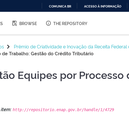
COMUNICA BR
ACESSO À INFORMAÇÃO
IR
PARA
ES
BROWSE
THE REPOSITORY
O
CONTEÚDO
os
Prêmio de Criatividade e Inovação da Receita Federal 
 de Trabalho: Gestão do Crédito Tributário
stão Equipes por Processo 
o
s item:
http://repositorio.enap.gov.br/handle/1/4729