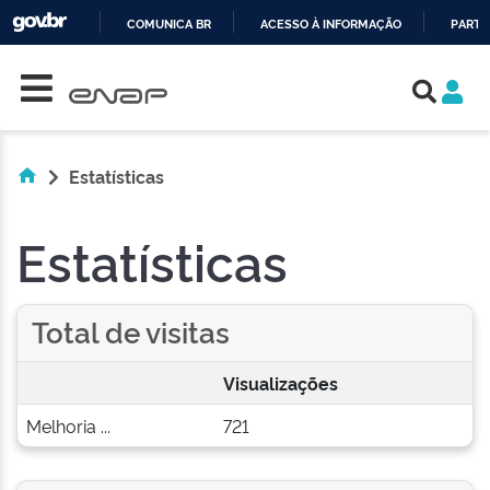
COMUNICA BR
ACESSO À INFORMAÇÃO
PARTI
Skip navigation
IR
PARA
O
CONTEÚDO
Estatísticas
Estatísticas
Total de visitas
Visualizações
Melhoria ...
721