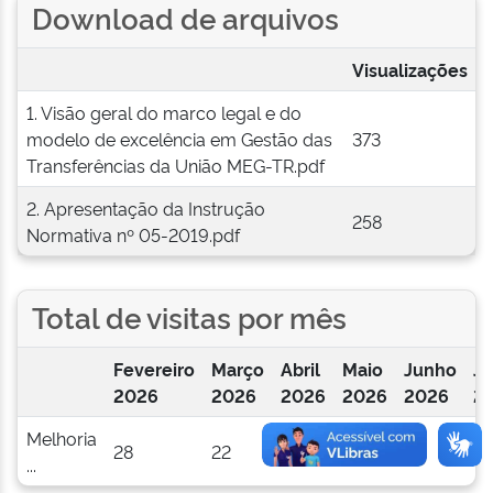
Download de arquivos
Visualizações
1. Visão geral do marco legal e do
modelo de excelência em Gestão das
373
Transferências da União MEG-TR.pdf
2. Apresentação da Instrução
258
Normativa nº 05-2019.pdf
Total de visitas por mês
Fevereiro
Março
Abril
Maio
Junho
Ju
2026
2026
2026
2026
2026
2
Melhoria
28
22
17
35
16
13
...