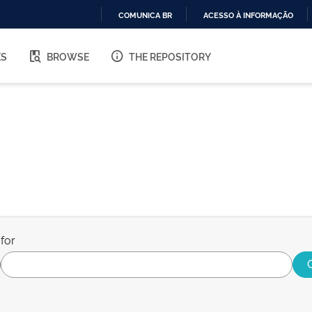
COMUNICA BR
ACESSO À INFORMAÇÃO
IR
PARA
ES
BROWSE
THE REPOSITORY
O
CONTEÚDO
for