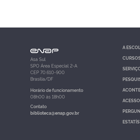
A ESCO
CURSO
Asa Sul
SPO Área Especial 2-A
SERVIÇ
CEP 70.610-900
Brasília/DF
PESQUI
ACONT
Horário de funcionamento
08h00 às 18h00
ACESSO
Contato
PERGUN
biblioteca@enap.gov.br
ESTATÍS