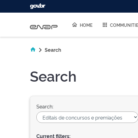
Skip navigation
HOME
COMMUNITI
Search
Search
Search:
Current filters: