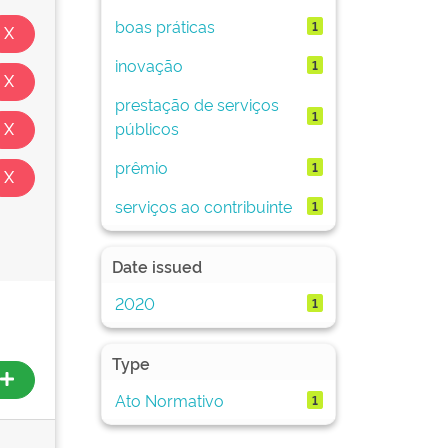
boas práticas
1
inovação
1
prestação de serviços
1
públicos
prêmio
1
serviços ao contribuinte
1
Date issued
2020
1
Type
Ato Normativo
1