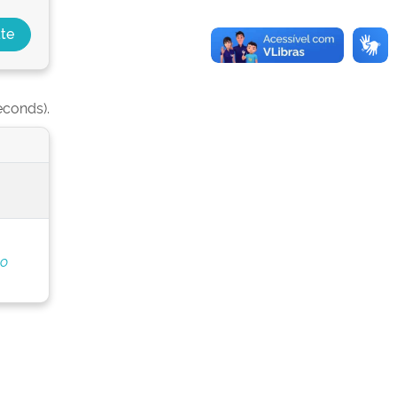
econds).
do