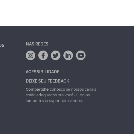
NAS REDES
OS
ACESSIBILIDADE
DEIXE SEU FEEDBACK
Compartilhe conosco
se nossos canais
estão adequados pra você? Elogios
também são super bem vindos!