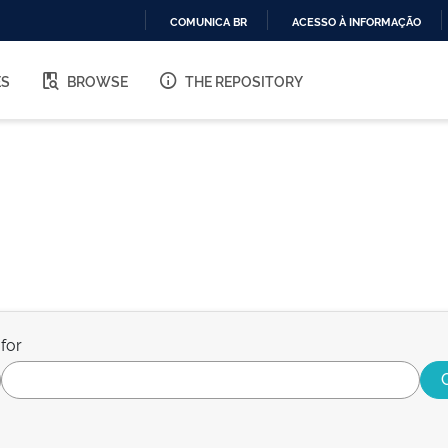
COMUNICA BR
ACESSO À INFORMAÇÃO
IR
PARA
ES
BROWSE
THE REPOSITORY
O
CONTEÚDO
for