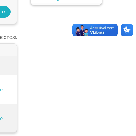
econds).
do
do