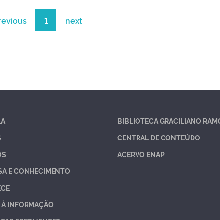
revious
1
next
LA
BIBLIOTECA GRACILIANO RAM
S
CENTRAL DE CONTEÚDO
OS
ACERVO ENAP
SA E CONHECIMENTO
ECE
 À INFORMAÇÃO