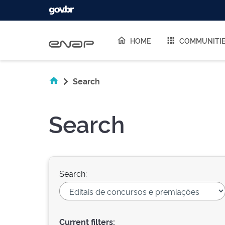
Skip navigation
HOME
COMMUNITI
Search
Search
Search:
Current filters: