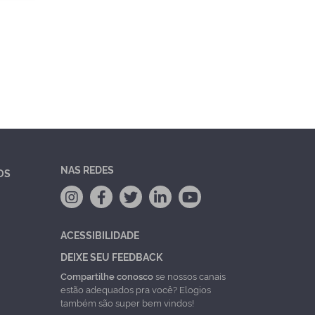
NAS REDES
OS
ACESSIBILIDADE
DEIXE SEU FEEDBACK
Compartilhe conosco
se nossos canais
estão adequados pra você? Elogios
também são super bem vindos!