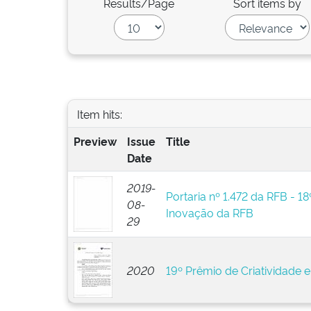
Results/Page
Sort items by
Item hits:
Preview
Issue
Title
Date
2019-
Portaria nº 1.472 da RFB - 18
08-
Inovação da RFB
29
2020
19º Prêmio de Criatividade 