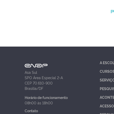
p
A ESCO
CURSO
Asa Sul
SPO Área Especial 2-A
SERVIÇ
CEP 70.610-900
Brasília/DF
PESQUI
ACONT
Horário de funcionamento
08h00 às 18h00
ACESSO
Contato