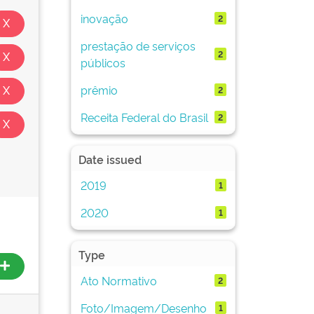
inovação
2
prestação de serviços
2
públicos
prêmio
2
Receita Federal do Brasil
2
Date issued
2019
1
2020
1
Type
Ato Normativo
2
Foto/Imagem/Desenho
1