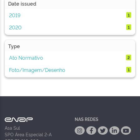
Date issued
2019
1
2020
1
Type
Ato Normativo
2
Foto/Imagem/Desenho
1
NAS REDES
Asa Sul
SPO Área Especial 2-A