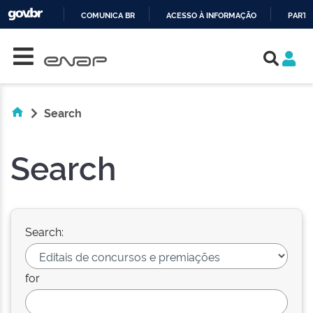
COMUNICA BR
ACESSO À INFORMAÇÃO
PARTI
Skip navigation
IR
PARA
O
CONTEÚDO
Search
Search
Search:
for