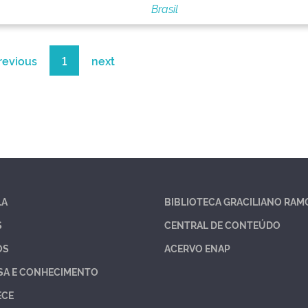
Brasil
revious
1
next
LA
BIBLIOTECA GRACILIANO RAM
S
CENTRAL DE CONTEÚDO
OS
ACERVO ENAP
SA E CONHECIMENTO
ECE