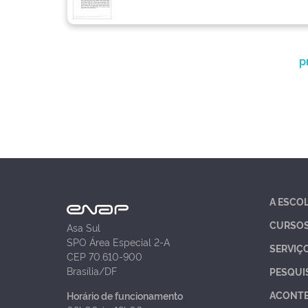
p
A ESCO
CURSO
Asa Sul
SPO Área Especial 2-A
SERVIÇ
CEP 70.610-900
Brasília/DF
PESQUI
ACONT
Horário de funcionamento