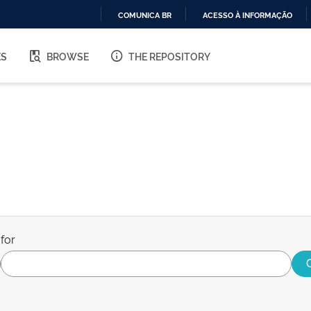
COMUNICA BR
ACESSO À INFORMAÇÃO
IR
PARA
ES
BROWSE
THE REPOSITORY
O
CONTEÚDO
for