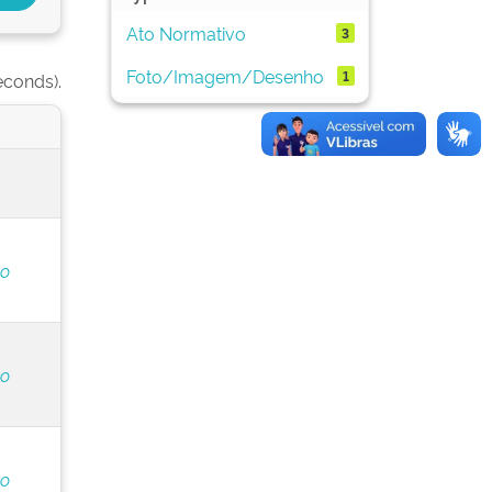
Ato Normativo
3
Foto/Imagem/Desenho
1
econds).
do
do
do