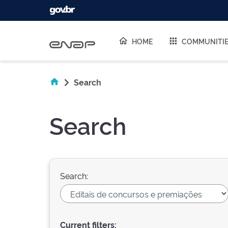
Skip navigation
HOME
COMMUNITI
Search
Search
Search:
Current filters: