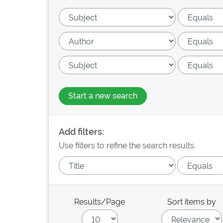
Start a new search
Add filters:
Use filters to refine the search results.
Results/Page
Sort items by