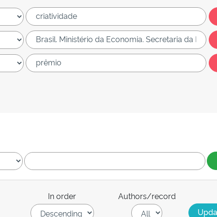
In order
Authors/record