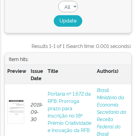
Results 1-1 of 1 (Search time: 0.001 seconds).
Item hits:
Preview
Issue
Title
Author(s)
Date
Brasil.
Portaria nº 1.672 da
Ministério da
RFB: Prorroga
2019-
Economia.
prazo para
09-
Secretaria da
inscrição no 18º
30
Receita
Prêmio Criatividade
Federal do
e Inovação da RFB
Brasil