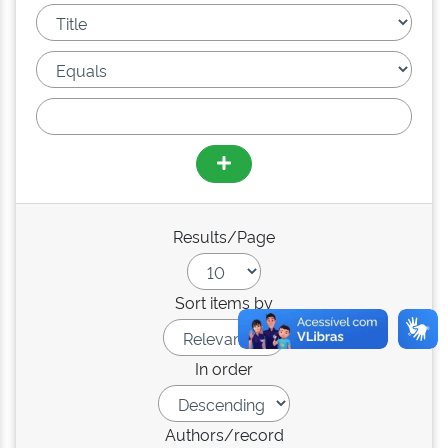
Results/Page
Sort items by
In order
Authors/record