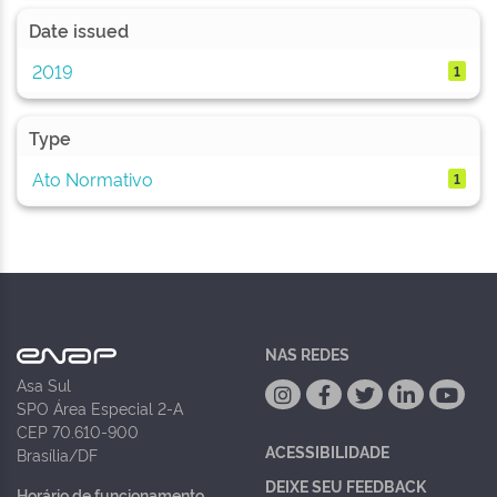
Date issued
2019
1
Type
Ato Normativo
1
NAS REDES
Asa Sul
SPO Área Especial 2-A
CEP 70.610-900
ACESSIBILIDADE
Brasília/DF
DEIXE SEU FEEDBACK
Horário de funcionamento