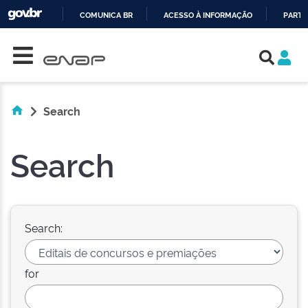
COMUNICA BR
ACESSO À INFORMAÇÃO
PARTI
Skip navigation
IR
PARA
O
CONTEÚDO
Search
Search
Search:
for