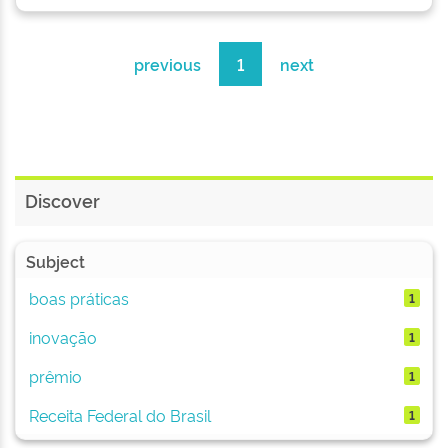
previous
1
next
Discover
Subject
boas práticas
1
inovação
1
prêmio
1
Receita Federal do Brasil
1