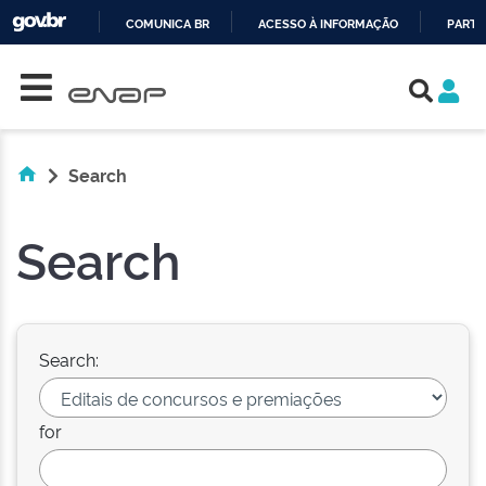
COMUNICA BR
ACESSO À INFORMAÇÃO
PARTI
Skip navigation
IR
PARA
O
CONTEÚDO
Search
Search
Search:
for