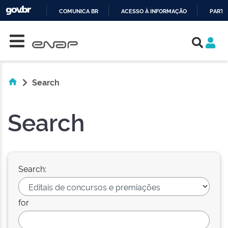
COMUNICA BR
ACESSO À INFORMAÇÃO
PARTI
Skip navigation
IR
PARA
O
CONTEÚDO
Search
Search
Search:
for