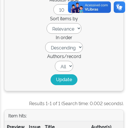
Sort items by
In order
Authors/record
Results 1-1 of 1 (Search time: 0.002 seconds).
Item hits:
Preview
Issue
Title
Author(s)