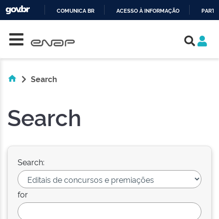
COMUNICA BR
ACESSO À INFORMAÇÃO
PARTI
Skip navigation
IR
PARA
O
CONTEÚDO
Search
Search
Search:
for