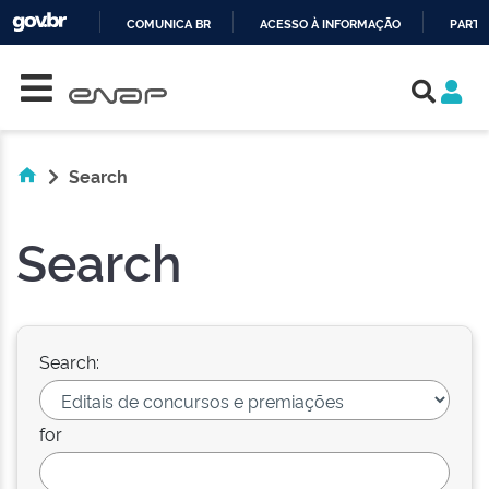
COMUNICA BR
ACESSO À INFORMAÇÃO
PARTI
Skip navigation
IR
PARA
O
CONTEÚDO
Search
Search
Search:
for