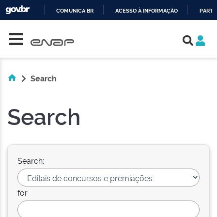
COMUNICA BR
ACESSO À INFORMAÇÃO
PARTI
Skip navigation
IR
PARA
O
CONTEÚDO
Search
Search
Search:
for