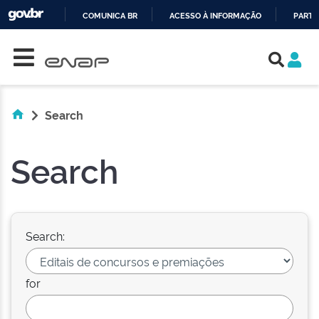
COMUNICA BR
ACESSO À INFORMAÇÃO
PARTI
Skip navigation
IR
PARA
O
CONTEÚDO
Search
Search
Search:
for