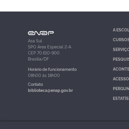
A ESCO
CURSO
Asa Sul
SPO Área Especial 2-A
SERVIÇ
CEP 70.610-900
Brasília/DF
PESQUI
ACONT
Horário de funcionamento
08h00 às 18h00
ACESSO
Contato
PERGUN
biblioteca@enap.gov.br
ESTATÍS