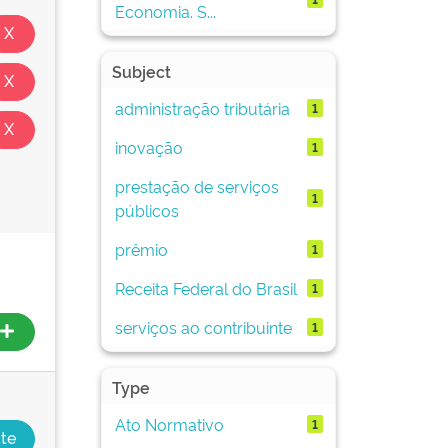
Economia. S...
Subject
administração tributária
1
inovação
1
prestação de serviços
1
públicos
prêmio
1
Receita Federal do Brasil
1
serviços ao contribuinte
1
Type
Ato Normativo
1