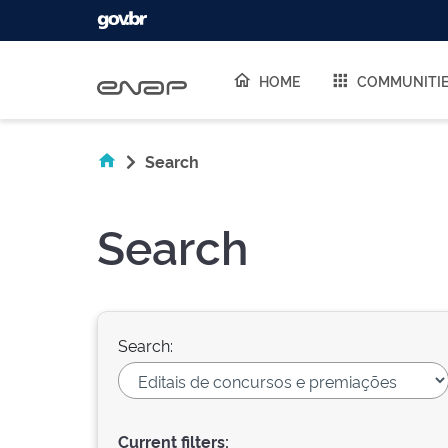
Skip navigation
HOME
COMMUNITI
Search
Search
Search:
Current filters: