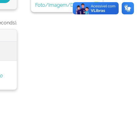
Foto/Imagem/Desenho
1
econds).
do