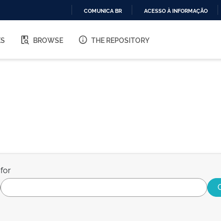
COMUNICA BR
ACESSO À INFORMAÇÃO
IR
PARA
ES
BROWSE
THE REPOSITORY
O
CONTEÚDO
for