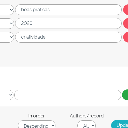
In order
Authors/record