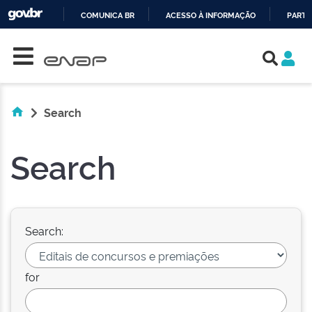
COMUNICA BR
ACESSO À INFORMAÇÃO
PARTI
Skip navigation
IR
PARA
O
CONTEÚDO
Search
Search
Search:
for