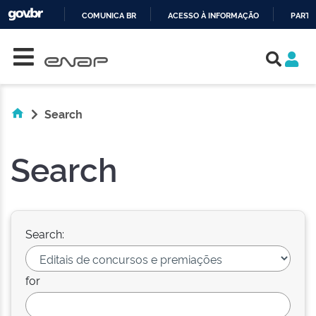
COMUNICA BR
ACESSO À INFORMAÇÃO
PARTI
Skip navigation
IR
PARA
O
CONTEÚDO
Search
Search
Search:
for