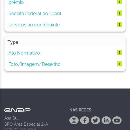
prêmio
1
Receita Federal do Brasil
1
serviços ao contribuinte
1
Type
Ato Normativo
1
Foto/Imagem/Desenho
1
NAS REDES
Asa Sul
SPO Área Especial 2-A
CEP 70.610-900