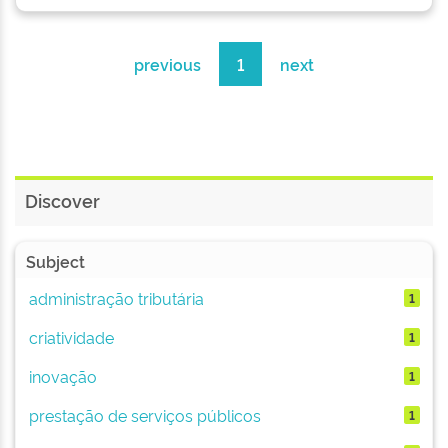
previous
1
next
Discover
Subject
administração tributária
1
criatividade
1
inovação
1
prestação de serviços públicos
1