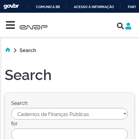
COMUNICA BR
ACESSO À INFORMAÇÃO
PARTI
Skip navigation
IR
PARA
O
CONTEÚDO
Search
Search
Search:
for