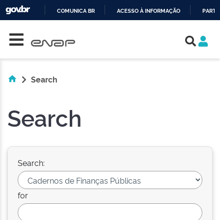
COMUNICA BR
ACESSO À INFORMAÇÃO
PARTI
Skip navigation
IR
PARA
O
CONTEÚDO
Search
Search
Search:
for