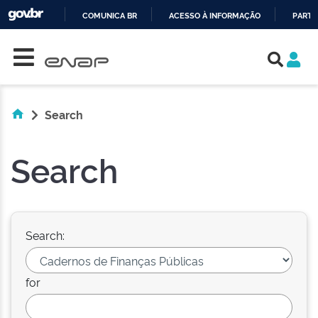
COMUNICA BR
ACESSO À INFORMAÇÃO
PARTI
Skip navigation
IR
PARA
O
CONTEÚDO
Search
Search
Search:
for