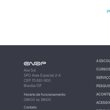
p
A ESCO
CURSO
Asa Sul
SPO Área Especial 2-A
SERVIÇ
CEP 70.610-900
Brasília/DF
PESQUI
ACONT
Horário de funcionamento
08h00 às 18h00
ACESSO
Contato