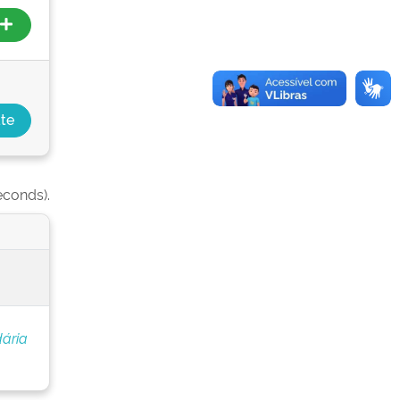
econds).
ária