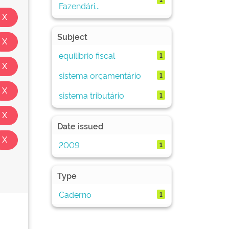
Fazendári...
Subject
equilíbrio fiscal
1
sistema orçamentário
1
sistema tributário
1
Date issued
2009
1
Type
Caderno
1