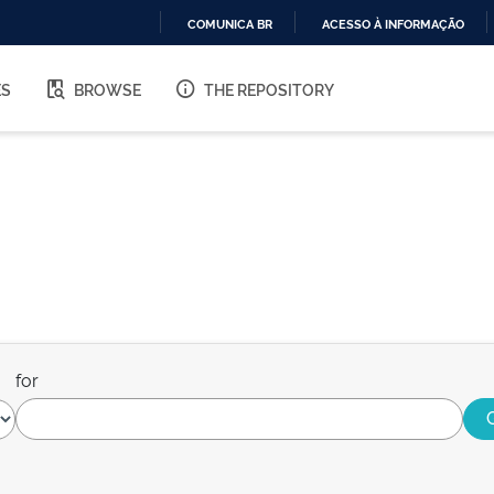
COMUNICA BR
ACESSO À INFORMAÇÃO
IR
PARA
ES
BROWSE
THE REPOSITORY
O
CONTEÚDO
for