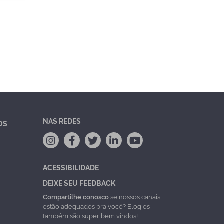
NAS REDES
OS
ACESSIBILIDADE
DEIXE SEU FEEDBACK
Compartilhe conosco
se nossos canais
estão adequados pra você? Elogios
também são super bem vindos!