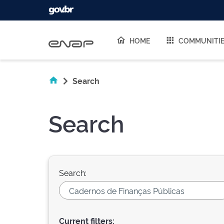
Skip navigation
HOME
COMMUNITI
Search
Search
Search:
Current filters: