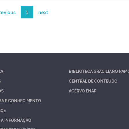
revious
1
next
LA
BIBLIOTECA GRACILIANO RAM
S
CENTRAL DE CONTEÚDO
OS
ACERVO ENAP
SA E CONHECIMENTO
ECE
 À INFORMAÇÃO