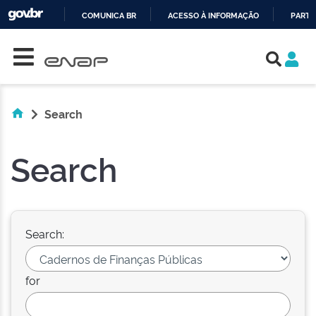
COMUNICA BR
ACESSO À INFORMAÇÃO
PARTI
Skip navigation
IR
PARA
O
CONTEÚDO
Search
Search
Search:
for