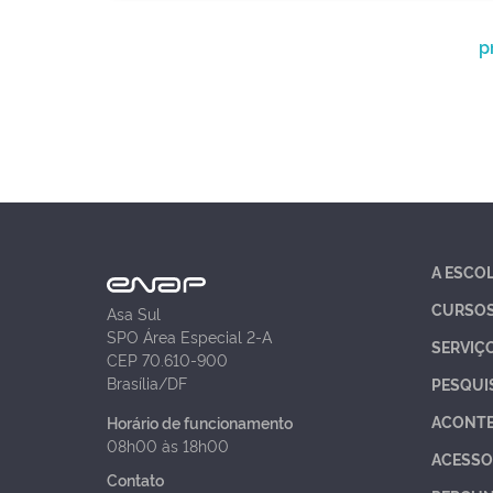
p
A ESCO
CURSO
Asa Sul
SPO Área Especial 2-A
SERVIÇ
CEP 70.610-900
Brasília/DF
PESQUI
ACONT
Horário de funcionamento
08h00 às 18h00
ACESSO
Contato