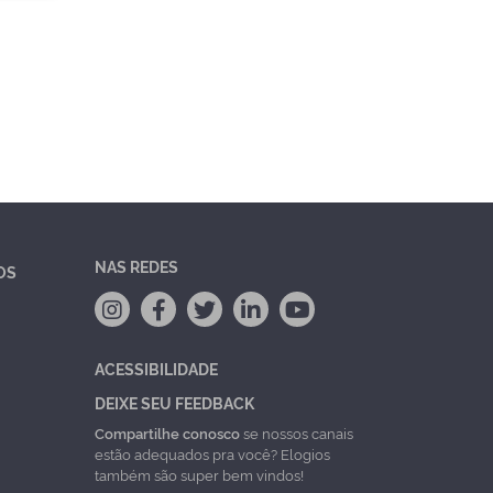
NAS REDES
OS
ACESSIBILIDADE
DEIXE SEU FEEDBACK
Compartilhe conosco
se nossos canais
estão adequados pra você? Elogios
também são super bem vindos!