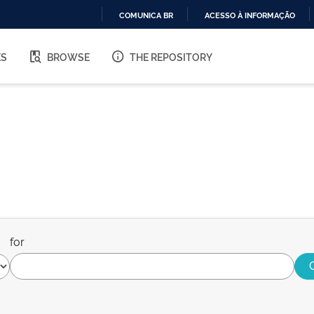
COMUNICA BR
ACESSO À INFORMAÇÃO
IR
PARA
ES
BROWSE
THE REPOSITORY
O
CONTEÚDO
for