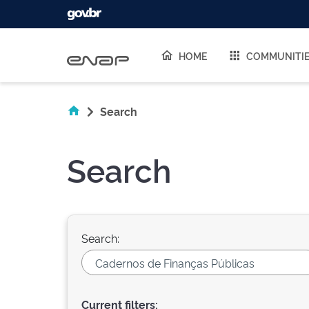
Skip navigation
HOME
COMMUNITI
Search
Search
Search:
Current filters: