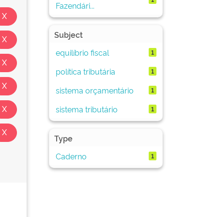
Fazendári...
Subject
equilíbrio fiscal
1
política tributária
1
sistema orçamentário
1
sistema tributário
1
Type
Caderno
1