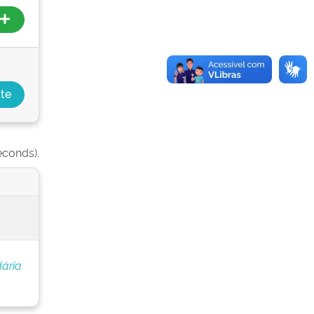
econds).
ária