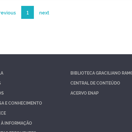
revious
1
next
LA
BIBLIOTECA GRACILIANO RAM
S
CENTRAL DE CONTEÚDO
OS
ACERVO ENAP
SA E CONHECIMENTO
ECE
 À INFORMAÇÃO