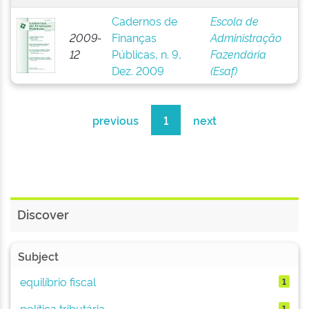
Cadernos de
Escola de
2009-
Finanças
Administração
12
Públicas, n. 9,
Fazendária
Dez. 2009
(Esaf)
previous
1
next
Discover
Subject
equilíbrio fiscal
1
política tributária
1