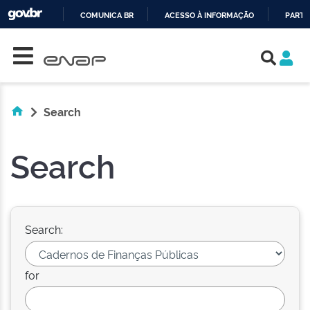
COMUNICA BR
ACESSO À INFORMAÇÃO
PARTI
Skip navigation
IR
PARA
O
CONTEÚDO
Search
Search
Search:
for