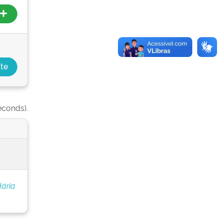
econds).
ária