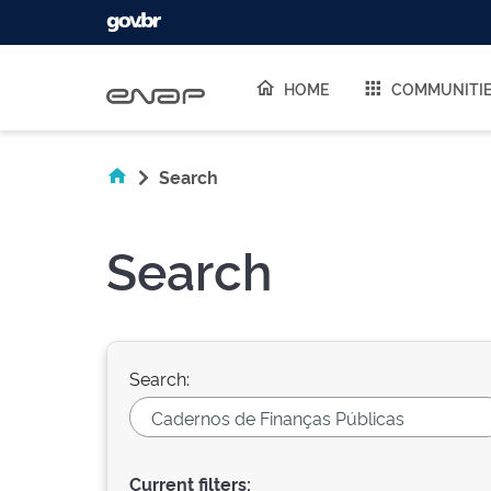
Skip navigation
HOME
COMMUNITI
Search
Search
Search:
Current filters: