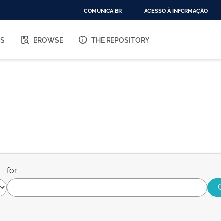
COMUNICA BR
ACESSO À INFORMAÇÃO
IR
PARA
ES
BROWSE
THE REPOSITORY
O
CONTEÚDO
for