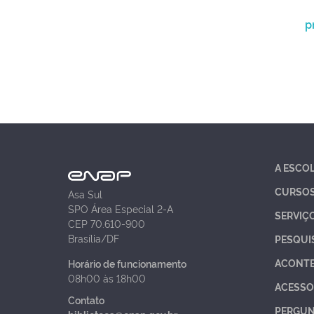
p
A ESCO
CURSO
Asa Sul
SPO Área Especial 2-A
SERVIÇ
CEP 70.610-900
Brasília/DF
PESQUI
ACONT
Horário de funcionamento
08h00 às 18h00
ACESSO
Contato
PERGUN