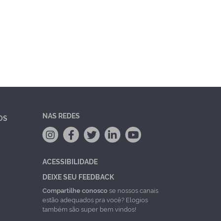
NAS REDES
OS
ACESSIBILIDADE
DEIXE SEU FEEDBACK
Compartilhe conosco
se nossos canais
estão adequados pra você? Elogios
também são super bem vindos!