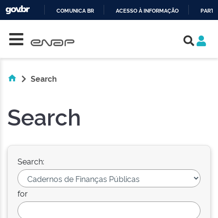
COMUNICA BR
ACESSO À INFORMAÇÃO
PARTI
Skip navigation
IR
PARA
O
CONTEÚDO
Search
Search
Search:
for