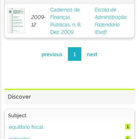
Cadernos de
Escola de
2009-
Finanças
Administração
12
Públicas, n. 9,
Fazendária
Dez. 2009
(Esaf)
previous
1
next
Discover
Subject
equilíbrio fiscal
1
indicador
1