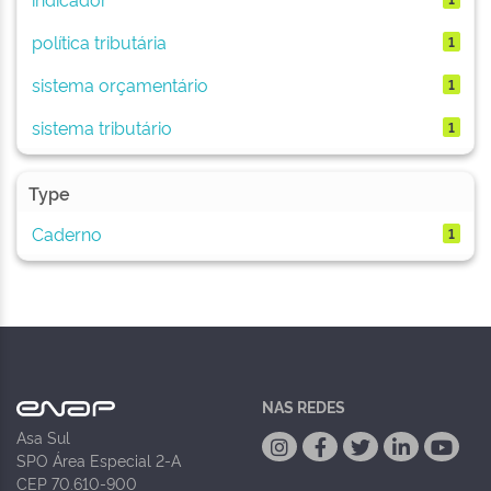
política tributária
1
sistema orçamentário
1
sistema tributário
1
Type
Caderno
1
NAS REDES
Asa Sul
SPO Área Especial 2-A
CEP 70.610-900