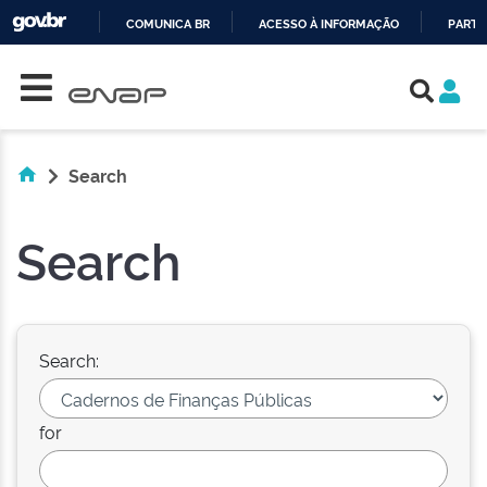
COMUNICA BR
ACESSO À INFORMAÇÃO
PARTI
Skip navigation
IR
PARA
O
CONTEÚDO
Search
Search
Search:
for