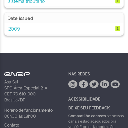
sistema tributário
1
Date issued
2009
1
NAS REDES
Asa Sul
SPO Área Especial 2-A
CEP 70.610-900
ACESSIBILIDADE
Brasília/DF
DEIXE SEU FEEDBACK
Horário de funcionamento
Compartilhe conosco
se nossos
08h00 às 18h00
canais estão adequados pra
Contato
você? Elogios também são