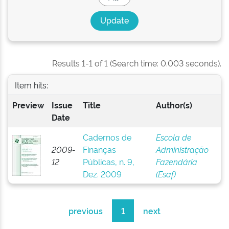
Results 1-1 of 1 (Search time: 0.003 seconds).
Item hits:
Preview
Issue
Title
Author(s)
Date
Cadernos de
Escola de
2009-
Finanças
Administração
12
Públicas, n. 9,
Fazendária
Dez. 2009
(Esaf)
previous
1
next