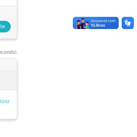
econds).
ária