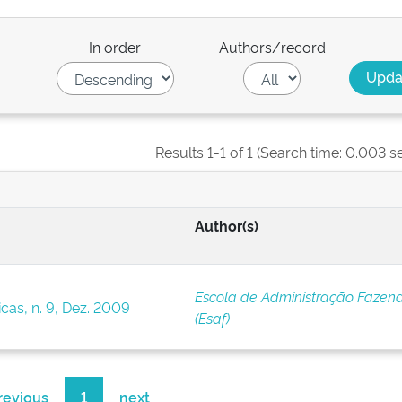
In order
Authors/record
Results 1-1 of 1 (Search time: 0.003 s
Author(s)
Escola de Administração Fazend
cas, n. 9, Dez. 2009
(Esaf)
revious
1
next