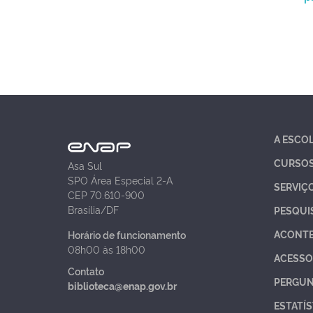
A ESCO
CURSO
Asa Sul
SPO Área Especial 2-A
SERVIÇ
CEP 70.610-900
Brasília/DF
PESQUI
ACONT
Horário de funcionamento
08h00 às 18h00
ACESSO
Contato
PERGUN
biblioteca@enap.gov.br
ESTATÍS