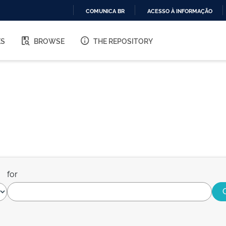
COMUNICA BR
ACESSO À INFORMAÇÃO
IR
PARA
ES
BROWSE
THE REPOSITORY
O
CONTEÚDO
for