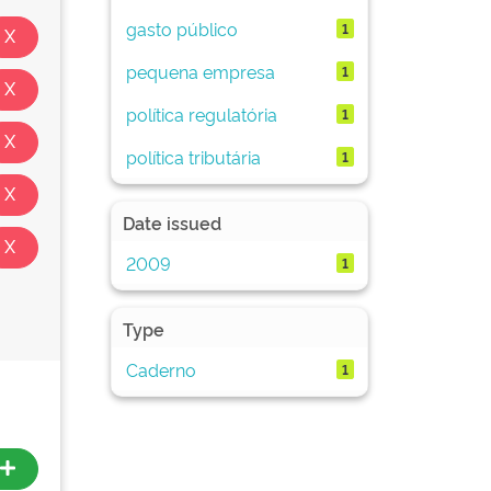
gasto público
1
pequena empresa
1
política regulatória
1
política tributária
1
Date issued
2009
1
Type
Caderno
1