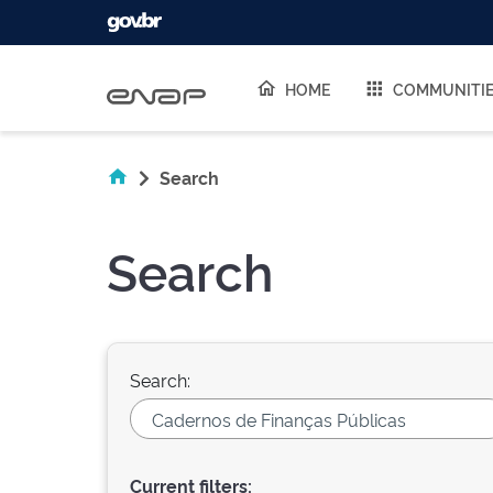
Skip navigation
HOME
COMMUNITI
Search
Search
Search:
Current filters: