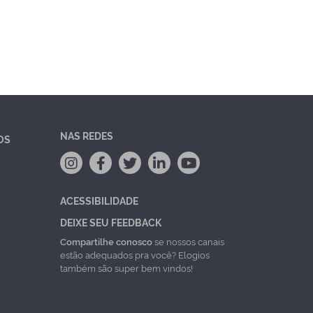
NAS REDES
OS
ACESSIBILIDADE
DEIXE SEU FEEDBACK
Compartilhe conosco
se nossos canais
estão adequados pra você? Elogios
também são super bem vindos!