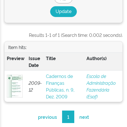
Results 1-1 of 1 (Search time: 0.002 seconds).
Item hits:
Preview
Issue
Title
Author(s)
Date
Cadernos de
Escola de
2009-
Finanças
Administração
12
Públicas, n. 9,
Fazendária
Dez. 2009
(Esaf)
previous
1
next