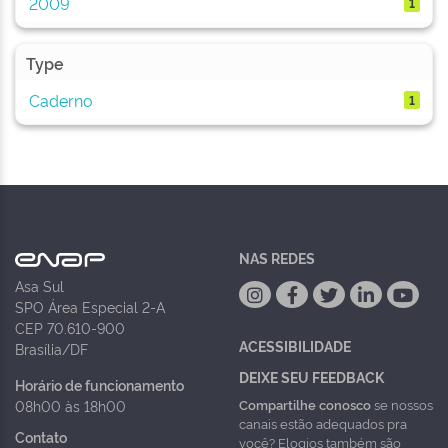
2009
1
Type
Caderno
1
NAS REDES
Asa Sul
SPO Área Especial 2-A
CEP 70.610-900
ACESSIBILIDADE
Brasília/DF
DEIXE SEU FEEDBACK
Horário de funcionamento
Compartilhe conosco
se nossos
08h00 às 18h00
canais estão adequados pra
Contato
você? Elogios também são