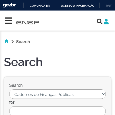
COMUNICA BR
ACESSO À INFORMAÇÃO
PARTI
Skip navigation
IR
PARA
O
CONTEÚDO
Search
Search
Search:
for