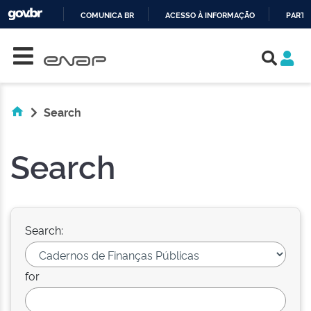
COMUNICA BR
ACESSO À INFORMAÇÃO
PARTI
Skip navigation
IR
PARA
O
CONTEÚDO
Search
Search
Search:
for