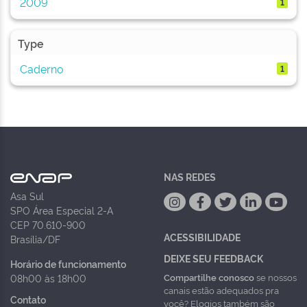
2009
1
Type
Caderno
1
NAS REDES
Asa Sul
SPO Área Especial 2-A
CEP 70.610-900
ACESSIBILIDADE
Brasília/DF
DEIXE SEU FEEDBACK
Horário de funcionamento
Compartilhe conosco
se nossos
08h00 às 18h00
canais estão adequados pra
Contato
você? Elogios também são