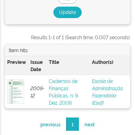
Results 1-1 of 1 (Search time: 0.007 seconds).
Item hits:
Preview
Issue
Title
Author(s)
Date
Cadernos de
Escola de
2009-
Finanças
Administração
12
Públicas, n. 9,
Fazendária
Dez. 2009
(Esaf)
previous
1
next