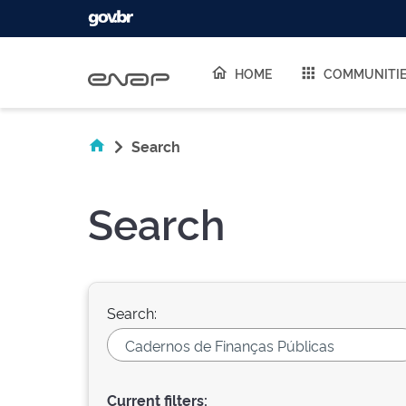
Skip navigation
HOME
COMMUNITI
Search
Search
Search:
Current filters: