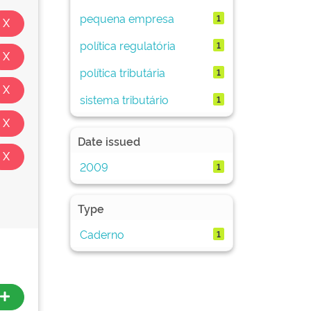
pequena empresa
1
política regulatória
1
política tributária
1
sistema tributário
1
Date issued
2009
1
Type
Caderno
1