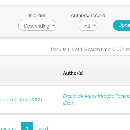
In order
Authors/record
Results 1-1 of 1 (Search time: 0.001 s
Author(s)
Escola de Administração Fazend
cas, n. 9, Dez. 2009
(Esaf)
revious
1
next