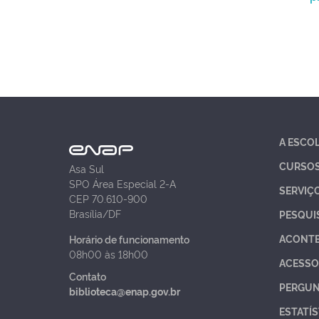
A ESCO
CURSO
Asa Sul
SPO Área Especial 2-A
SERVIÇ
CEP 70.610-900
Brasília/DF
PESQUI
ACONT
Horário de funcionamento
08h00 às 18h00
ACESSO
Contato
PERGUN
biblioteca@enap.gov.br
ESTATÍS