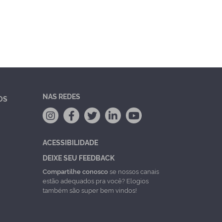
NAS REDES
OS
ACESSIBILIDADE
DEIXE SEU FEEDBACK
Compartilhe conosco
se nossos canais
estão adequados pra você? Elogios
também são super bem vindos!