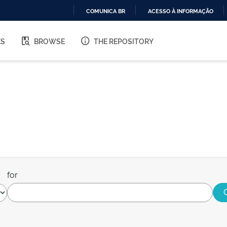
COMUNICA BR
ACESSO À INFORMAÇÃO
IR
PARA
ES
BROWSE
THE REPOSITORY
O
CONTEÚDO
for