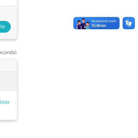
econds).
ária