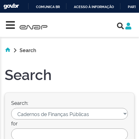
COMUNICA BR
ACESSO À INFORMAÇÃO
PARTI
Skip navigation
IR
PARA
O
CONTEÚDO
Search
Search
Search:
for