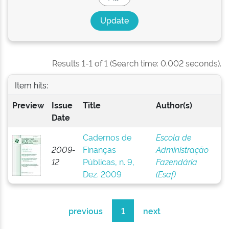
Results 1-1 of 1 (Search time: 0.002 seconds).
Item hits:
Preview
Issue
Title
Author(s)
Date
Cadernos de
Escola de
2009-
Finanças
Administração
12
Públicas, n. 9,
Fazendária
Dez. 2009
(Esaf)
previous
1
next