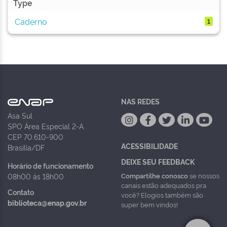
Type
Caderno
1
NAS REDES
Asa Sul
SPO Área Especial 2-A
CEP 70.610-900
ACESSIBILIDADE
Brasília/DF
DEIXE SEU FEEDBACK
Horário de funcionamento
Compartilhe conosco
se nossos
08h00 às 18h00
canais estão adequados pra
Contato
você? Elogios também são
biblioteca@enap.gov.br
super bem vindos!