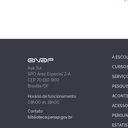
A ESCO
CURSO
Asa Sul
SPO Área Especial 2-A
SERVIÇ
CEP 70.610-900
Brasília/DF
PESQUI
ACONT
Horário de funcionamento
08h00 às 18h00
ACESSO
Contato
PERGUN
biblioteca@enap.gov.br
ESTATÍS