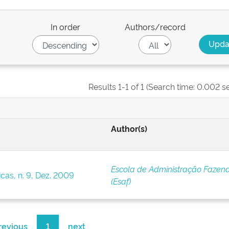
In order
Authors/record
Results 1-1 of 1 (Search time: 0.002 s
Author(s)
Escola de Administração Fazend
cas, n. 9, Dez. 2009
(Esaf)
revious
1
next