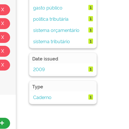
gasto público
1
política tributária
1
sistema orçamentário
1
sistema tributário
1
Date issued
2009
1
Type
Caderno
1