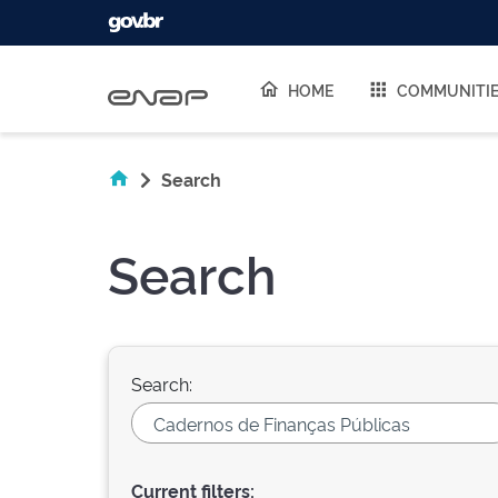
Skip navigation
HOME
COMMUNITI
Search
Search
Search:
Current filters: