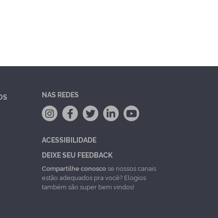
NAS REDES
OS
ACESSIBILIDADE
DEIXE SEU FEEDBACK
Compartilhe conosco
se nossos canais
estão adequados pra você? Elogios
também são super bem vindos!