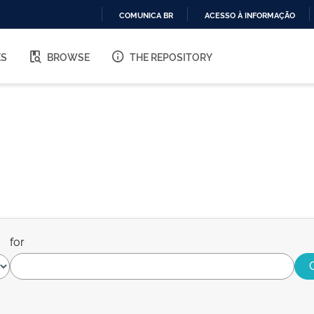
COMUNICA BR
ACESSO À INFORMAÇÃO
IR
PARA
ES
BROWSE
THE REPOSITORY
O
CONTEÚDO
for