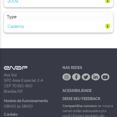
2009
1
Type
Caderno
1
NAS REDES
Asa Sul
SPO Área Especial 2-A
CEP 70.610-900
ACESSIBILIDADE
Brasília/DF
DEIXE SEU FEEDBACK
Horário de funcionamento
Compartilhe conosco
se nossos
08h00 às 18h00
canais estão adequados pra
Contato
você? Elogios também são