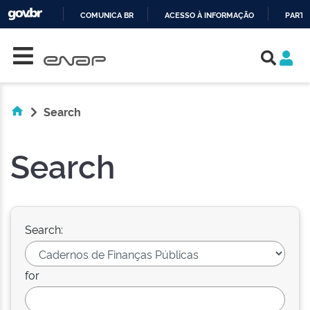
COMUNICA BR
ACESSO À INFORMAÇÃO
PARTI
Skip navigation
IR
PARA
O
CONTEÚDO
Search
Search
Search:
for