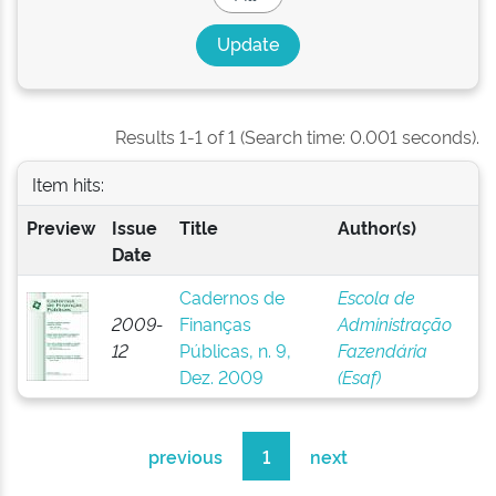
Results 1-1 of 1 (Search time: 0.001 seconds).
Item hits:
Preview
Issue
Title
Author(s)
Date
Cadernos de
Escola de
2009-
Finanças
Administração
12
Públicas, n. 9,
Fazendária
Dez. 2009
(Esaf)
previous
1
next