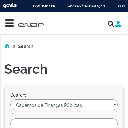
COMUNICA BR
ACESSO À INFORMAÇÃO
PARTI
Skip navigation
IR
PARA
O
CONTEÚDO
Search
Search
Search:
for