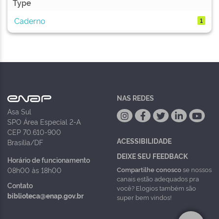
Type
Caderno
1
NAS REDES
Asa Sul
SPO Área Especial 2-A
CEP 70.610-900
ACESSIBILIDADE
Brasília/DF
DEIXE SEU FEEDBACK
Horário de funcionamento
Compartilhe conosco
se nossos
08h00 às 18h00
canais estão adequados pra
Contato
você? Elogios também são
biblioteca@enap.gov.br
super bem vindos!