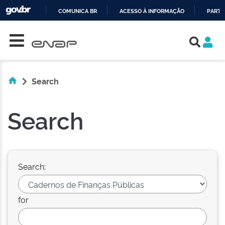
COMUNICA BR
ACESSO À INFORMAÇÃO
PARTI
Skip navigation
IR
PARA
O
CONTEÚDO
Search
Search
Search:
for