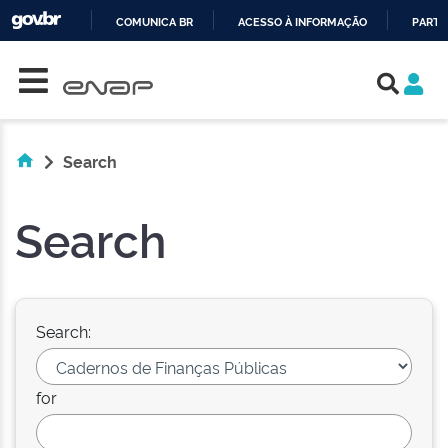
COMUNICA BR
ACESSO À INFORMAÇÃO
PARTI
Skip navigation
IR
PARA
O
CONTEÚDO
Search
Search
Search:
for