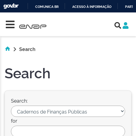
COMUNICA BR
ACESSO À INFORMAÇÃO
PARTI
Skip navigation
IR
PARA
O
CONTEÚDO
Search
Search
Search:
for